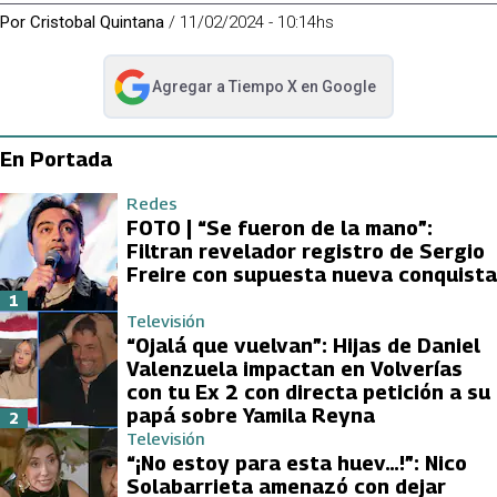
Por
Cristobal Quintana
/
11/02/2024 - 10:14hs
Agregar a
Tiempo X
en Google
abre en nueva pestaña
En Portada
Redes
FOTO | “Se fueron de la mano”:
Filtran revelador registro de Sergio
Freire con supuesta nueva conquista
1
Televisión
“Ojalá que vuelvan”: Hijas de Daniel
Valenzuela impactan en Volverías
con tu Ex 2 con directa petición a su
papá sobre Yamila Reyna
2
Televisión
“¡No estoy para esta huev…!”: Nico
Solabarrieta amenazó con dejar