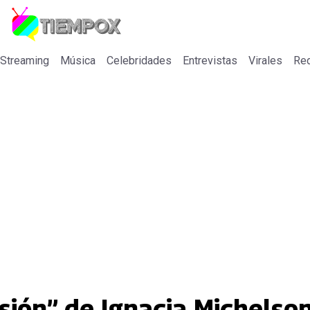
 Streaming
Música
Celebridades
Entrevistas
Virales
Re
sión” de Ignacia Michelson