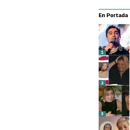
En Portada
1
2
3