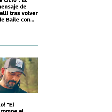
 ciclo”: El
mensaje de
lli tras volver
de Baile con
ompañero
o! “El
 rompe el