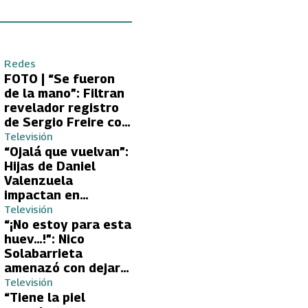
Redes
FOTO | “Se fueron
de la mano”: Filtran
revelador registro
de Sergio Freire con
supuesta nueva
Televisión
conquista
“Ojalá que vuelvan”:
Hijas de Daniel
Valenzuela
impactan en
Volverías con tu Ex
Televisión
2 con directa
“¡No estoy para esta
petición a su papá
huev…!”: Nico
sobre Yamila Reyna
Solabarrieta
amenazó con dejar
Volverías con tu Ex
Televisión
tras encontrón con
“Tiene la piel