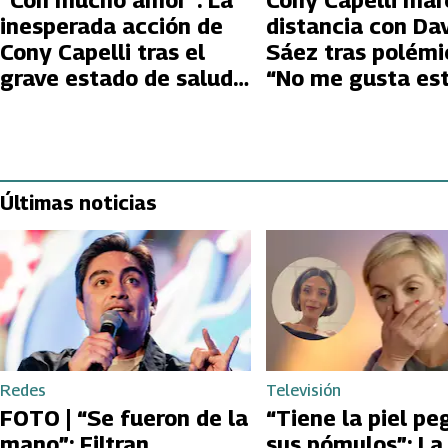
“Con mucho amor”: La
Cony Capelli mar
inesperada acción de
distancia con Da
Cony Capelli tras el
Sáez tras polémi
grave estado de salud
“No me gusta est
de Diego Pánico
de energía”
Últimas noticias
Redes
Televisión
FOTO | “Se fueron de la
“Tiene la piel pe
mano”: Filtran
sus pómulos”: La