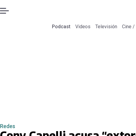
Podcast
Videos
Televisión
Cine /
Redes
Cony Capelli acusa “extor