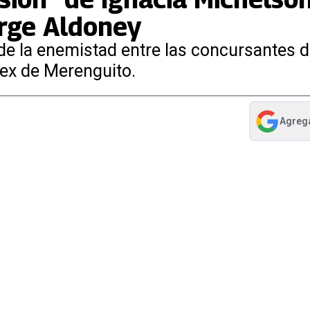
rge Aldoney
e la enemistad entre las concursantes de
 ex de Merenguito.
Agreg
abre en nue