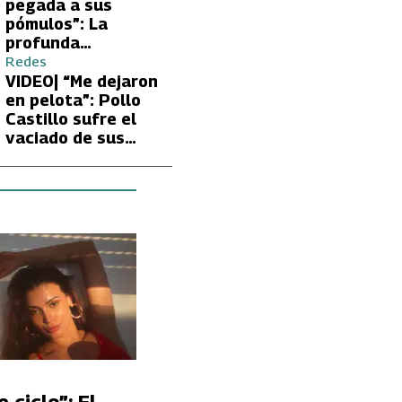
Carmen Gloria
pegada a sus
Arroyo
pómulos”: La
profunda
preocupación de
Redes
Fran García-
VIDEO| “Me dejaron
Huidobro por la
en pelota”: Pollo
extrema delgadez
Castillo sufre el
de Kathy Orellana
vaciado de sus
cuentas por
embargo del CAE