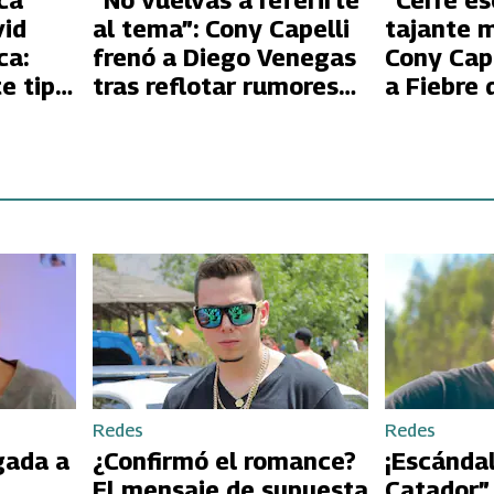
ca
“No vuelvas a referirte
“Cerré ese
vid
al tema”: Cony Capelli
tajante 
ca:
frenó a Diego Venegas
Cony Cape
e tipo
tras reflotar rumores
a Fiebre 
de affaire
nuevo c
Redes
Redes
gada a
¿Confirmó el romance?
¡Escándal
El mensaje de supuesta
Catador”