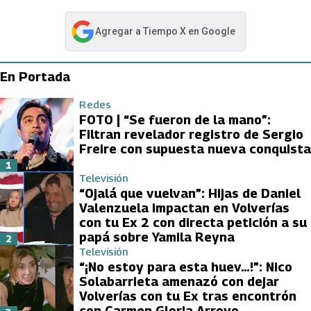
Agregar a
Tiempo X
en Google
abre en nueva pestaña
En Portada
Redes
FOTO | “Se fueron de la mano”:
Filtran revelador registro de Sergio
Freire con supuesta nueva conquista
1
Televisión
“Ojalá que vuelvan”: Hijas de Daniel
Valenzuela impactan en Volverías
con tu Ex 2 con directa petición a su
papá sobre Yamila Reyna
2
Televisión
“¡No estoy para esta huev…!”: Nico
Solabarrieta amenazó con dejar
Volverías con tu Ex tras encontrón
con Carmen Gloria Arroyo