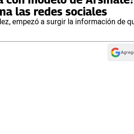
ma las redes sociales
ález, empezó a surgir la información de q
Agreg
abre en nue