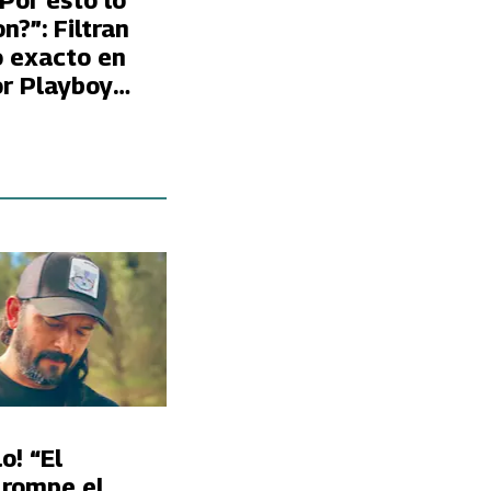
¿Por esto lo
n?”: Filtran
 exacto en
or Playboy
a Fran García-
o! “El
 rompe el