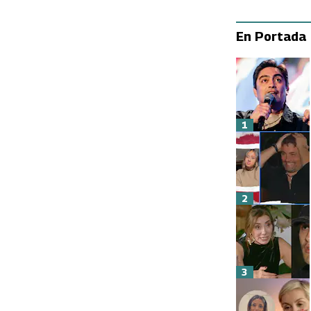
En Portada
1
2
3