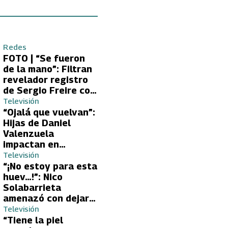
Redes
FOTO | “Se fueron
de la mano”: Filtran
revelador registro
de Sergio Freire con
supuesta nueva
Televisión
conquista
“Ojalá que vuelvan”:
Hijas de Daniel
Valenzuela
impactan en
Volverías con tu Ex
Televisión
2 con directa
“¡No estoy para esta
petición a su papá
huev…!”: Nico
sobre Yamila Reyna
Solabarrieta
amenazó con dejar
Volverías con tu Ex
Televisión
tras encontrón con
“Tiene la piel