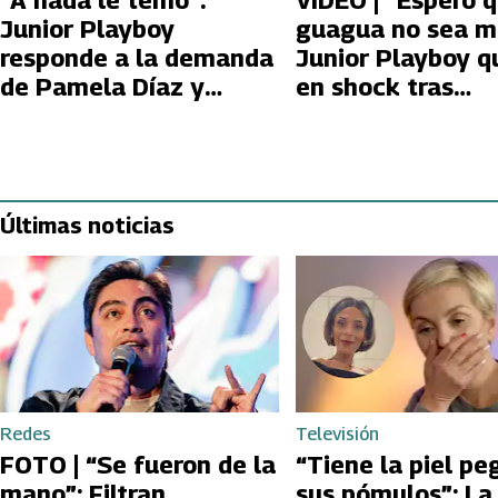
“A nada le temo”:
VIDEO | “Espero 
Junior Playboy
guagua no sea mí
responde a la demanda
Junior Playboy 
de Pamela Díaz y
en shock tras
Helhue Sukni
confesión de Yes
Últimas noticias
Redes
Televisión
FOTO | “Se fueron de la
“Tiene la piel pe
mano”: Filtran
sus pómulos”: La