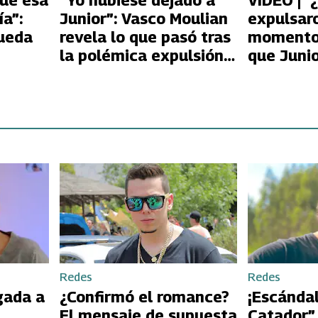
que esa
“Yo hubiese dejado a
VIDEO | “
a”:
Junior”: Vasco Moulian
expulsaro
queda
revela lo que pasó tras
momento
la polémica expulsión
que Juni
enia
en Fiebre de Baile
“encaró” 
Huidobro
Redes
Redes
gada a
¿Confirmó el romance?
¡Escándal
El mensaje de supuesta
Catador”