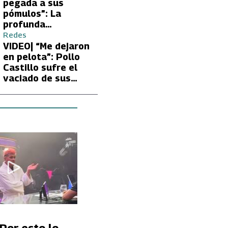
Carmen Gloria
pegada a sus
Arroyo
pómulos”: La
profunda
preocupación de
Redes
Fran García-
VIDEO| “Me dejaron
Huidobro por la
en pelota”: Pollo
extrema delgadez
Castillo sufre el
de Kathy Orellana
vaciado de sus
cuentas por
embargo del CAE