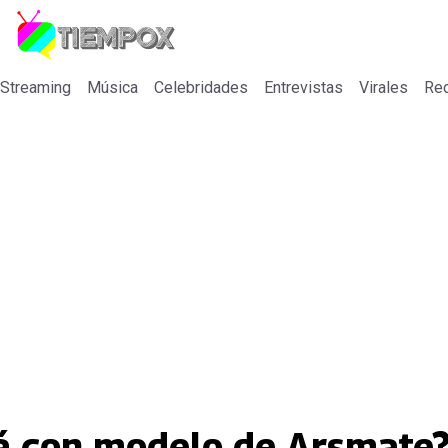
 Streaming
Música
Celebridades
Entrevistas
Virales
Re
á con modelo de Arsmate?