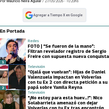
Por
Mauricio Neira Aguilar
/
27/05/2026 - 10:20hs
Agregar a
Tiempo X
en Google
abre en nueva pestaña
En Portada
Redes
FOTO | “Se fueron de la mano”:
Filtran revelador registro de Sergio
Freire con supuesta nueva conquista
1
Televisión
“Ojalá que vuelvan”: Hijas de Daniel
Valenzuela impactan en Volverías
con tu Ex 2 con directa petición a su
papá sobre Yamila Reyna
2
Televisión
“¡No estoy para esta huev…!”: Nico
Solabarrieta amenazó con dejar
Volverías con tu Ex tras encontrón