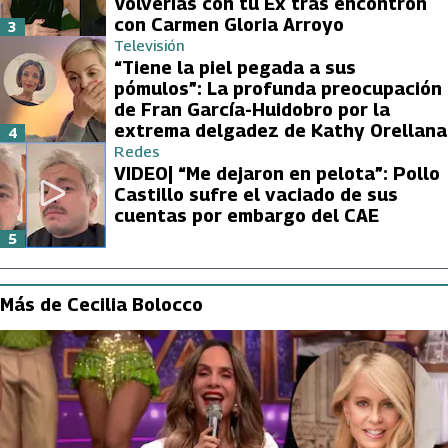
Volverías con tu Ex tras encontrón
con Carmen Gloria Arroyo
3
Televisión
“Tiene la piel pegada a sus
pómulos”: La profunda preocupación
de Fran García-Huidobro por la
extrema delgadez de Kathy Orellana
4
Redes
VIDEO| “Me dejaron en pelota”: Pollo
Castillo sufre el vaciado de sus
cuentas por embargo del CAE
5
Más de Cecilia Bolocco