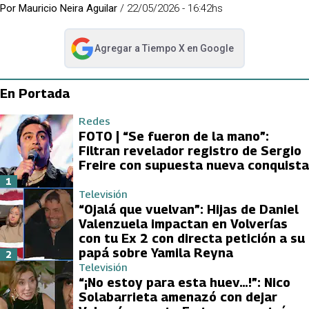
Por
Mauricio Neira Aguilar
/
22/05/2026 - 16:42hs
Agregar a
Tiempo X
en Google
abre en nueva pestaña
En Portada
Redes
FOTO | “Se fueron de la mano”:
Filtran revelador registro de Sergio
Freire con supuesta nueva conquista
1
Televisión
“Ojalá que vuelvan”: Hijas de Daniel
Valenzuela impactan en Volverías
con tu Ex 2 con directa petición a su
papá sobre Yamila Reyna
2
Televisión
“¡No estoy para esta huev…!”: Nico
Solabarrieta amenazó con dejar