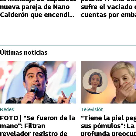
nueva pareja de Nano
sufre el vaciado 
Calderón que encendió
cuentas por emb
las especulaciones
del CAE
Últimas noticias
Redes
Televisión
FOTO | “Se fueron de la
“Tiene la piel pe
mano”: Filtran
sus pómulos”: La
revelador registro de
profunda preocu