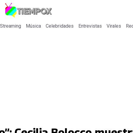
 Streaming
Música
Celebridades
Entrevistas
Virales
Re
o”: Cecilia Bolocco muestr