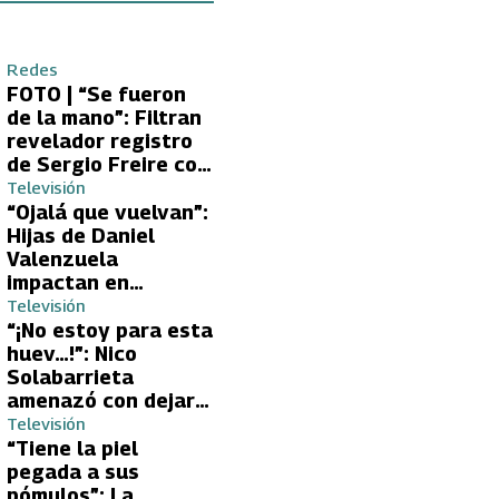
Redes
FOTO | “Se fueron
de la mano”: Filtran
revelador registro
de Sergio Freire con
supuesta nueva
Televisión
conquista
“Ojalá que vuelvan”:
Hijas de Daniel
Valenzuela
impactan en
Volverías con tu Ex
Televisión
2 con directa
“¡No estoy para esta
petición a su papá
huev…!”: Nico
sobre Yamila Reyna
Solabarrieta
amenazó con dejar
Volverías con tu Ex
Televisión
tras encontrón con
“Tiene la piel
Carmen Gloria
pegada a sus
Arroyo
pómulos”: La