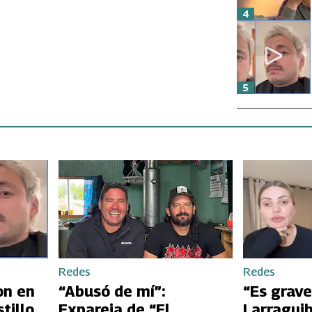
4
5
Redes
Redes
on en
“Abusó de mí”:
“Es grave
tillo
Expareja de “El
Larraguib