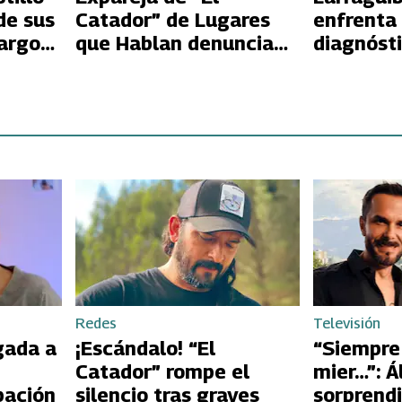
de sus
Catador” de Lugares
enfrenta
argo
que Hablan denuncia
diagnósti
deudas de 30 millones
y doble vida
Redes
Televisión
gada a
¡Escándalo! “El
“Siempre
Catador” rompe el
mier…”: Á
pación
silencio tras graves
sorprendi