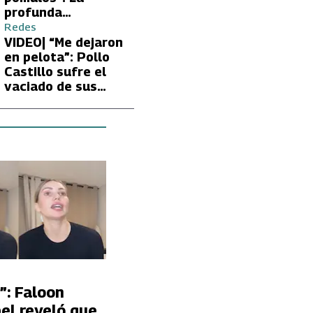
profunda
preocupación de
Redes
Fran García-
VIDEO| “Me dejaron
Huidobro por la
en pelota”: Pollo
extrema delgadez
Castillo sufre el
de Kathy Orellana
vaciado de sus
cuentas por
embargo del CAE
”: Faloon
el reveló que