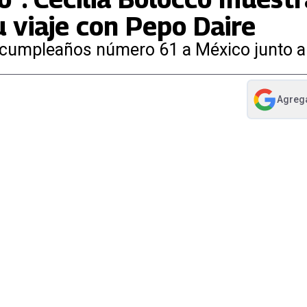
 viaje con Pepo Daire
u cumpleaños número 61 a México junto a
Agreg
abre en nue