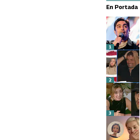
En Portada
1
2
3