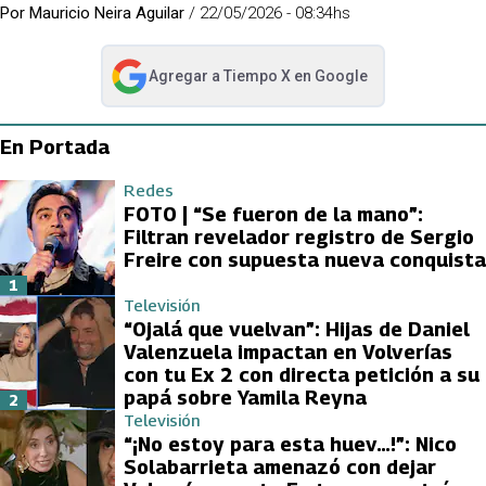
Por
Mauricio Neira Aguilar
/
22/05/2026 - 08:34hs
Agregar a
Tiempo X
en Google
abre en nueva pestaña
En Portada
Redes
FOTO | “Se fueron de la mano”:
Filtran revelador registro de Sergio
Freire con supuesta nueva conquista
1
Televisión
“Ojalá que vuelvan”: Hijas de Daniel
Valenzuela impactan en Volverías
con tu Ex 2 con directa petición a su
papá sobre Yamila Reyna
2
Televisión
“¡No estoy para esta huev…!”: Nico
Solabarrieta amenazó con dejar