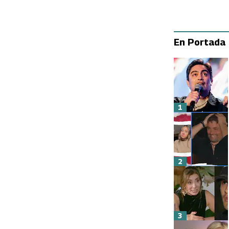
En Portada
1
2
3