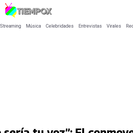
 Streaming
Música
Celebridades
Entrevistas
Virales
Re
sería tu voz”: El conmov