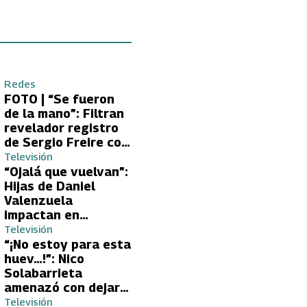
Redes
FOTO | “Se fueron
de la mano”: Filtran
revelador registro
de Sergio Freire con
supuesta nueva
Televisión
conquista
“Ojalá que vuelvan”:
Hijas de Daniel
Valenzuela
impactan en
Volverías con tu Ex
Televisión
2 con directa
“¡No estoy para esta
petición a su papá
huev…!”: Nico
sobre Yamila Reyna
Solabarrieta
amenazó con dejar
Volverías con tu Ex
Televisión