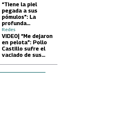
tras encontrón con
“Tiene la piel
Carmen Gloria
pegada a sus
Arroyo
pómulos”: La
profunda
preocupación de
Redes
Fran García-
VIDEO| “Me dejaron
Huidobro por la
en pelota”: Pollo
extrema delgadez
Castillo sufre el
de Kathy Orellana
vaciado de sus
cuentas por
embargo del CAE