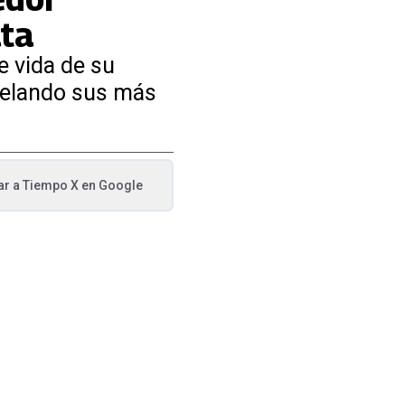
ata
e vida de su
evelando sus más
ar a
Tiempo X
en Google
va pestaña