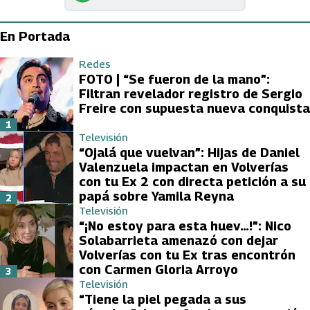
En Portada
Redes
FOTO | “Se fueron de la mano”:
Filtran revelador registro de Sergio
Freire con supuesta nueva conquista
1
Televisión
“Ojalá que vuelvan”: Hijas de Daniel
Valenzuela impactan en Volverías
con tu Ex 2 con directa petición a su
papá sobre Yamila Reyna
2
Televisión
“¡No estoy para esta huev…!”: Nico
Solabarrieta amenazó con dejar
Volverías con tu Ex tras encontrón
con Carmen Gloria Arroyo
3
Televisión
“Tiene la piel pegada a sus