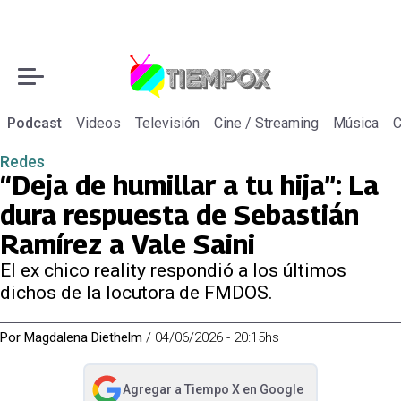
Podcast
Videos
Televisión
Cine / Streaming
Música
C
Redes
“Deja de humillar a tu hija”: La
dura respuesta de Sebastián
Ramírez a Vale Saini
El ex chico reality respondió a los últimos
dichos de la locutora de FMDOS.
Por
Magdalena Diethelm
/
04/06/2026 - 20:15hs
Agregar a
Tiempo X
en Google
abre en nueva pestaña