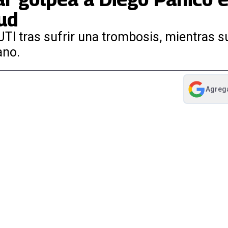
lud
UTI tras sufrir una trombosis, mientras s
ano.
Agreg
abre en nue