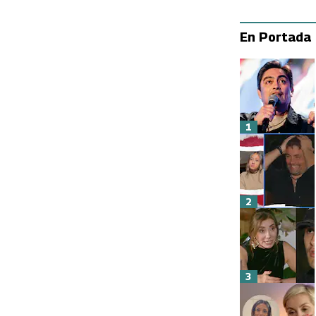
En Portada
1
2
3