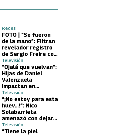
Redes
FOTO | “Se fueron
de la mano”: Filtran
revelador registro
de Sergio Freire con
supuesta nueva
Televisión
conquista
“Ojalá que vuelvan”:
Hijas de Daniel
Valenzuela
impactan en
Volverías con tu Ex
Televisión
2 con directa
“¡No estoy para esta
petición a su papá
huev…!”: Nico
sobre Yamila Reyna
Solabarrieta
amenazó con dejar
Volverías con tu Ex
Televisión
tras encontrón con
“Tiene la piel