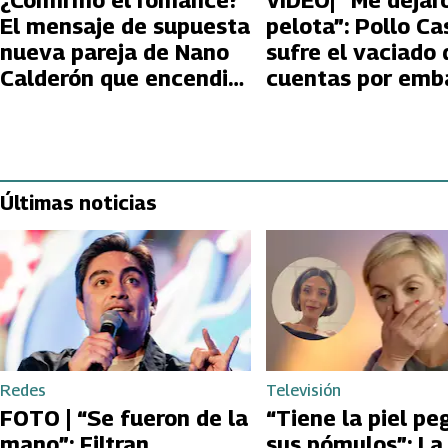
¿Confirmó el romance?
VIDEO| “Me dejar
El mensaje de supuesta
pelota”: Pollo Cas
nueva pareja de Nano
sufre el vaciado 
Calderón que encendió
cuentas por emb
las especulaciones
del CAE
Últimas noticias
Redes
Televisión
FOTO | “Se fueron de la
“Tiene la piel pe
mano”: Filtran
sus pómulos”: La