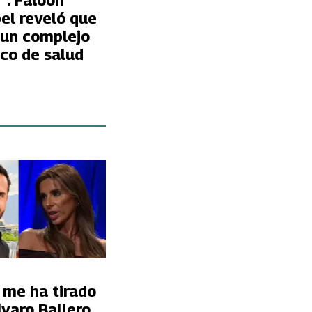
”: Faloon
el reveló que
 un complejo
co de salud
 me ha tirado
lvaro Ballero