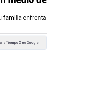
u familia enfrenta
ar a
Tiempo X
en Google
va pestaña