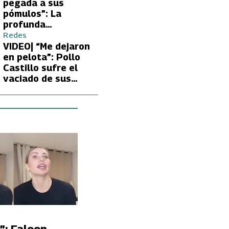
Carmen Gloria
pegada a sus
Arroyo
pómulos”: La
profunda
preocupación de
Redes
Fran García-
VIDEO| “Me dejaron
Huidobro por la
en pelota”: Pollo
extrema delgadez
Castillo sufre el
de Kathy Orellana
vaciado de sus
cuentas por
embargo del CAE