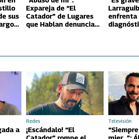
on en
“Abusó de mí”:
“Es grave
tillo
Expareja de “El
Larraguib
de sus
Catador” de Lugares
enfrenta
argo
que Hablan denuncia
diagnósti
deudas de 30 millones
y doble vida
Redes
Televisión
gada a
¡Escándalo! “El
“Siempre
Catador” rompe el
mier…”: Á