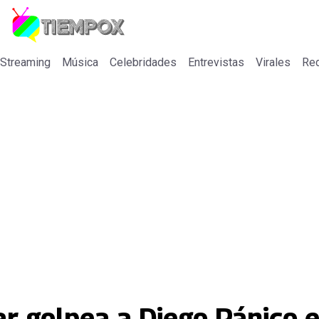
 Streaming
Música
Celebridades
Entrevistas
Virales
Re
ar golpea a Diego Pánico 