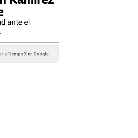
e
d ante el
.
ar a
Tiempo X
en Google
va pestaña