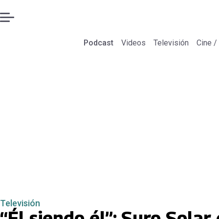
Podcast
Videos
Televisión
Cine /
Televisión
“Él siendo él”: Suro Sola