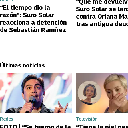
“Que me devuelv
“El tiempo dio la
Suro Solar se la
razón”: Suro Solar
contra Oriana Ma
reacciona a detención
tras antigua deu
de Sebastián Ramírez
Últimas noticias
Redes
Televisión
FOTO | “Se fueron de la
“Tiene la piel pe