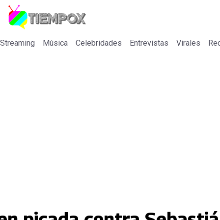
 Streaming
Música
Celebridades
Entrevistas
Virales
Re
r en picada contra Sebast