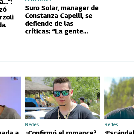
a…”:
Suro Solar, manager de
nzó
Constanza Capelli, se
rzoli
defiende de las
da
críticas: “La gente
piensa que yo la lleno
de trabajo, pero es un
pedido de ella”
Redes
Redes
gada a
¿Confirmó el romance?
¡Escándal