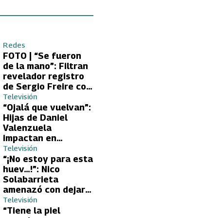
Redes
FOTO | “Se fueron
de la mano”: Filtran
revelador registro
de Sergio Freire con
supuesta nueva
Televisión
conquista
“Ojalá que vuelvan”:
Hijas de Daniel
Valenzuela
impactan en
Volverías con tu Ex
Televisión
2 con directa
“¡No estoy para esta
petición a su papá
huev…!”: Nico
sobre Yamila Reyna
Solabarrieta
amenazó con dejar
Volverías con tu Ex
Televisión
tras encontrón con
“Tiene la piel