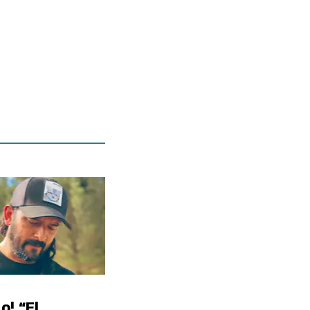
o! “El