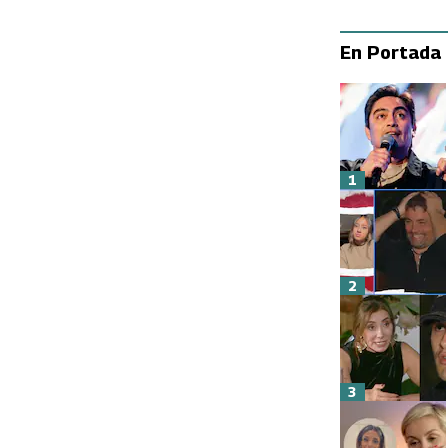
En Portada
1
2
3