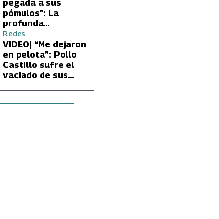
Carmen Gloria
pegada a sus
Arroyo
pómulos”: La
profunda
preocupación de
Redes
Fran García-
VIDEO| “Me dejaron
Huidobro por la
en pelota”: Pollo
extrema delgadez
Castillo sufre el
de Kathy Orellana
vaciado de sus
cuentas por
embargo del CAE