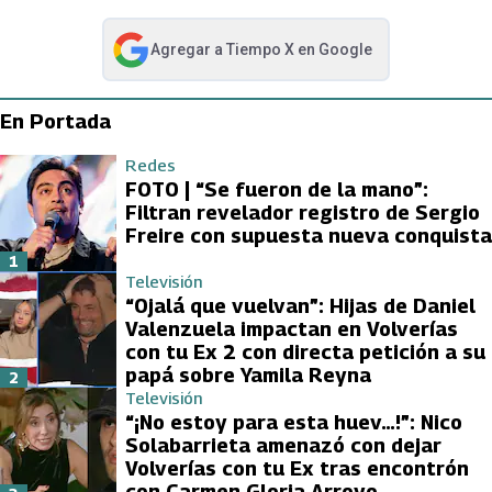
Agregar a
Tiempo X
en Google
abre en nueva pestaña
En Portada
Redes
FOTO | “Se fueron de la mano”:
Filtran revelador registro de Sergio
Freire con supuesta nueva conquista
1
Televisión
“Ojalá que vuelvan”: Hijas de Daniel
Valenzuela impactan en Volverías
con tu Ex 2 con directa petición a su
papá sobre Yamila Reyna
2
Televisión
“¡No estoy para esta huev…!”: Nico
Solabarrieta amenazó con dejar
Volverías con tu Ex tras encontrón
con Carmen Gloria Arroyo