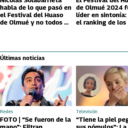
Nicolás Solabarrieta
El Festival del H
habla de lo que pasó en
de Olmué 2024 f
el Festival del Huaso
líder en sintonía:
de Olmué y no todos se
el ranking de los
enteraron
artistas más vist
Últimas noticias
Redes
Televisión
FOTO | “Se fueron de la
“Tiene la piel pe
mano”: Filtran
sus pómulos”: La