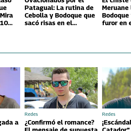
uaso
Ovacionados por el
El chiste
ue
Patagual: La rutina de
Meruane 
 Mira
Cebolla y Bodoque que
Bodoque 
 10
sacó risas en el
furor en 
os
Festival del Huaso de
Huaso de
Olmué
Redes
Redes
gada a
¿Confirmó el romance?
¡Escándal
El mensaje de supuesta
Catador”