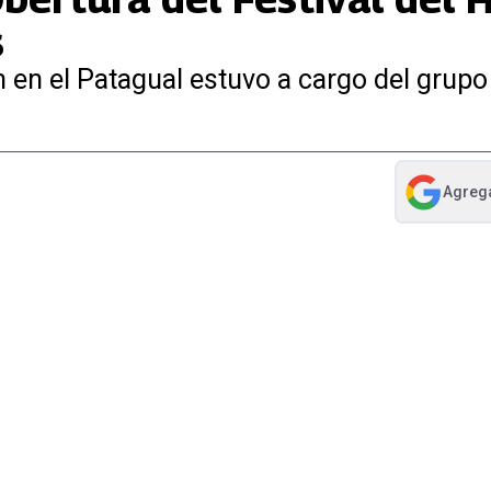
s
n en el Patagual estuvo a cargo del grupo
Agreg
abre en nue