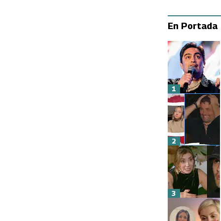
En Portada
1
2
3