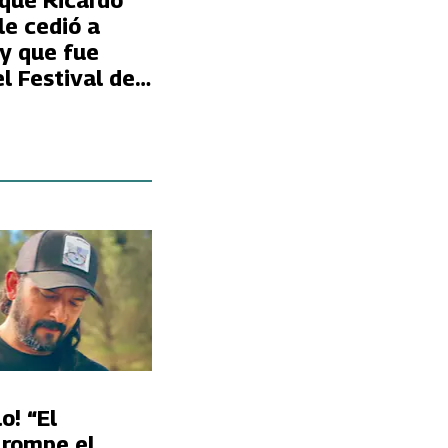
 que Ricardo
le cedió a
y que fue
el Festival del
 Olmué
o! “El
 rompe el