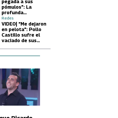
Carmen Gloria
pegada a sus
Arroyo
pómulos”: La
profunda
preocupación de
Redes
Fran García-
VIDEO| “Me dejaron
Huidobro por la
en pelota”: Pollo
extrema delgadez
Castillo sufre el
de Kathy Orellana
vaciado de sus
cuentas por
embargo del CAE