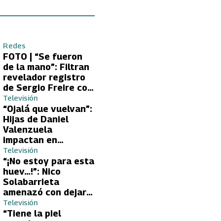
Redes
FOTO | “Se fueron
de la mano”: Filtran
revelador registro
de Sergio Freire con
supuesta nueva
Televisión
conquista
“Ojalá que vuelvan”:
Hijas de Daniel
Valenzuela
impactan en
Volverías con tu Ex
Televisión
2 con directa
“¡No estoy para esta
petición a su papá
huev…!”: Nico
sobre Yamila Reyna
Solabarrieta
amenazó con dejar
Volverías con tu Ex
Televisión
tras encontrón con
“Tiene la piel