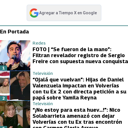
Agregar a
Tiempo X
en Google
abre en nueva pestaña
En Portada
Redes
FOTO | “Se fueron de la mano”:
Filtran revelador registro de Sergio
Freire con supuesta nueva conquista
1
Televisión
“Ojalá que vuelvan”: Hijas de Daniel
Valenzuela impactan en Volverías
con tu Ex 2 con directa petición a su
papá sobre Yamila Reyna
2
Televisión
“¡No estoy para esta huev…!”: Nico
Solabarrieta amenazó con dejar
Volverías con tu Ex tras encontrón
con Carmen Gloria Arroyo