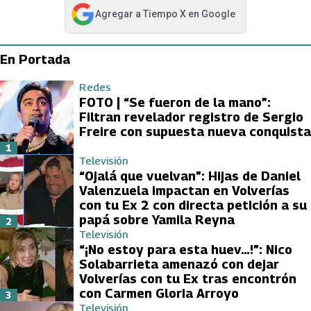
Agregar a
Tiempo X
en Google
abre en nueva pestaña
En Portada
Redes
FOTO | “Se fueron de la mano”:
Filtran revelador registro de Sergio
Freire con supuesta nueva conquista
1
Televisión
“Ojalá que vuelvan”: Hijas de Daniel
Valenzuela impactan en Volverías
con tu Ex 2 con directa petición a su
papá sobre Yamila Reyna
2
Televisión
“¡No estoy para esta huev…!”: Nico
Solabarrieta amenazó con dejar
Volverías con tu Ex tras encontrón
con Carmen Gloria Arroyo
3
Televisión