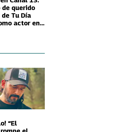
 en Canal 13:
 de querido
 de Tu Día
omo actor en
o! “El
 rompe el