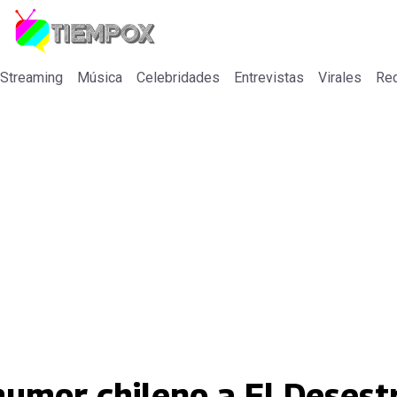
 Streaming
Música
Celebridades
Entrevistas
Virales
Re
humor chileno a El Desest