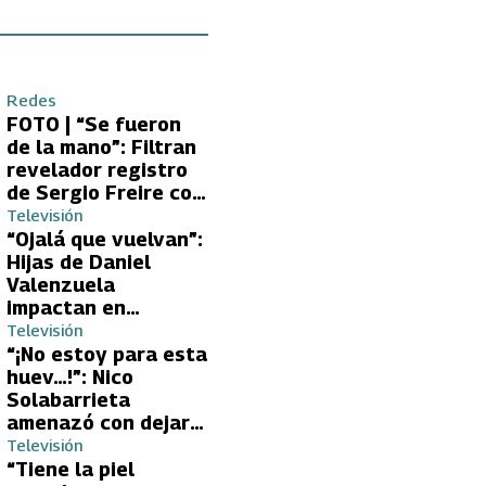
Redes
FOTO | “Se fueron
de la mano”: Filtran
revelador registro
de Sergio Freire con
supuesta nueva
Televisión
conquista
“Ojalá que vuelvan”:
Hijas de Daniel
Valenzuela
impactan en
Volverías con tu Ex
Televisión
2 con directa
“¡No estoy para esta
petición a su papá
huev…!”: Nico
sobre Yamila Reyna
Solabarrieta
amenazó con dejar
Volverías con tu Ex
Televisión
tras encontrón con
“Tiene la piel