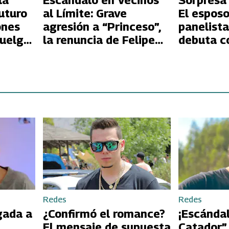
la
Escándalo en Vecinos
Sorpresa
uturo
al Límite: Grave
El esposo
ones
agresión a “Princeso”,
panelista
huelga
la renuncia de Felipe
debuta c
Contreras y la
la señal
impactante lesión de
Alejandra Fosalba
desatan el caos
Redes
Redes
gada a
¿Confirmó el romance?
¡Escándal
El mensaje de supuesta
Catador”