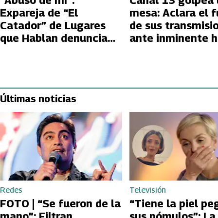
“Abusó de mí”:
Canal 13 golpea 
Expareja de “El
mesa: Aclara el f
Catador” de Lugares
de sus transmisi
que Hablan denuncia
ante inminente 
deudas de 30 millones
de Secuoya
y doble vida
Últimas noticias
Redes
Televisión
FOTO | “Se fueron de la
“Tiene la piel pe
mano”: Filtran
sus pómulos”: La