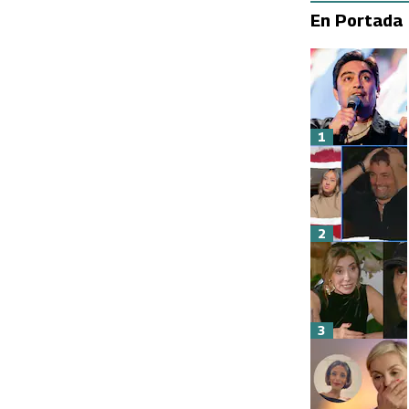
En Portada
1
2
3