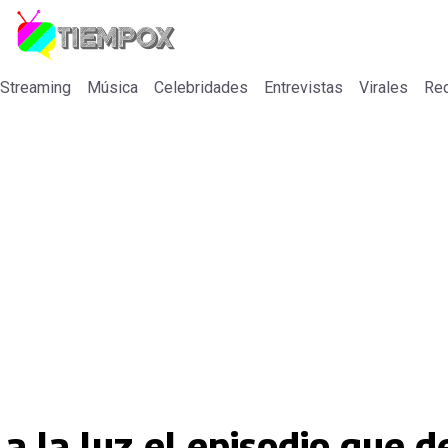
 Streaming
Música
Celebridades
Entrevistas
Virales
Re
 a la luz el episodio que d