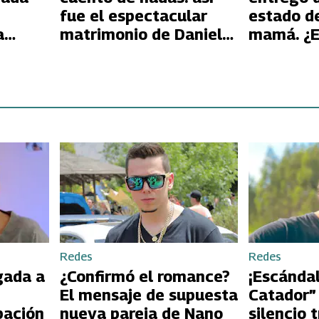
n
fue el espectacular
estado de
a
matrimonio de Daniela
mamá. ¿E
por
Nicolás
según los
e
Redes
Redes
gada a
¿Confirmó el romance?
¡Escándal
El mensaje de supuesta
Catador”
pación
nueva pareja de Nano
silencio 