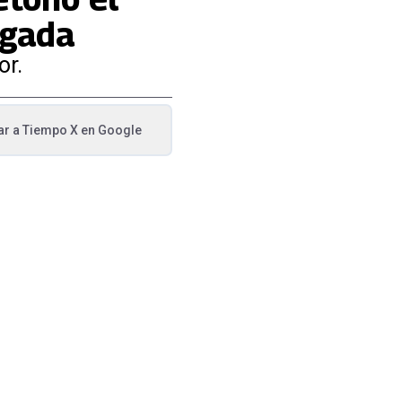
agada
or.
ar a
Tiempo X
en Google
va pestaña