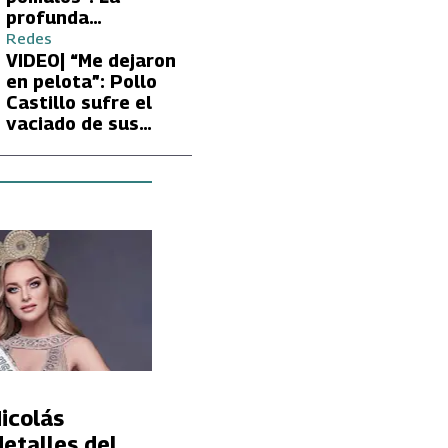
profunda
preocupación de
Redes
Fran García-
VIDEO| “Me dejaron
Huidobro por la
en pelota”: Pollo
extrema delgadez
Castillo sufre el
de Kathy Orellana
vaciado de sus
cuentas por
embargo del CAE
icolás
etalles del