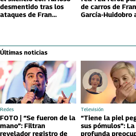
desmentido tras los
de carros de Fra
ataques de Fran
García-Huidobro 
García-Huidobro:
Daniela Nicolás 
“Nunca miento”
hablar del hijo d
Javiera Suárez
Últimas noticias
Redes
Televisión
FOTO | “Se fueron de la
“Tiene la piel pe
mano”: Filtran
sus pómulos”: La
revelador registro de
profunda preocu