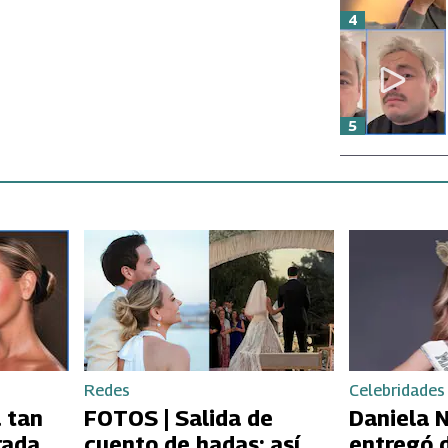
4
5
Redes
Celebridades
 tan
FOTOS | Salida de
Daniela N
rada
cuento de hadas: así
entregó d