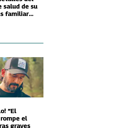
 salud de su
s familiar
 astros?
o! “El
 rompe el
tras graves