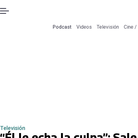
Podcast
Videos
Televisión
Cine /
Televisión
“Él le echa la culpa”: Sale