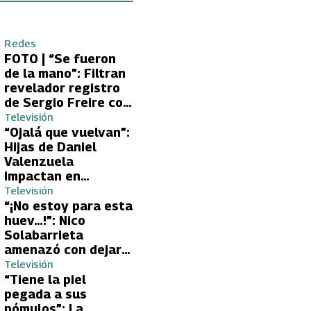
Redes
FOTO | “Se fueron
de la mano”: Filtran
revelador registro
de Sergio Freire con
supuesta nueva
Televisión
conquista
“Ojalá que vuelvan”:
Hijas de Daniel
Valenzuela
impactan en
Volverías con tu Ex
Televisión
2 con directa
“¡No estoy para esta
petición a su papá
huev…!”: Nico
sobre Yamila Reyna
Solabarrieta
amenazó con dejar
Volverías con tu Ex
Televisión
tras encontrón con
“Tiene la piel
Carmen Gloria
pegada a sus
Arroyo
pómulos”: La