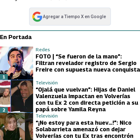
Agregar a
Tiempo X
en Google
abre en nueva pestaña
En Portada
Redes
FOTO | “Se fueron de la mano”:
Filtran revelador registro de Sergio
Freire con supuesta nueva conquista
1
Televisión
“Ojalá que vuelvan”: Hijas de Daniel
Valenzuela impactan en Volverías
con tu Ex 2 con directa petición a su
papá sobre Yamila Reyna
2
Televisión
“¡No estoy para esta huev…!”: Nico
Solabarrieta amenazó con dejar
Volverías con tu Ex tras encontrón