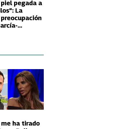
 piel pegada a
los”: La
 preocupación
arcía-
por la
delgadez de
ellana
 me ha tirado