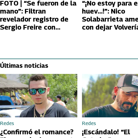
FOTO | “Se fueron de la
“¡No estoy para 
mano”: Filtran
huev…!”: Nico
revelador registro de
Solabarrieta am
Sergio Freire con
con dejar Volverí
supuesta nueva
tu Ex tras encon
conquista
con Carmen Glor
Arroyo
Últimas noticias
Redes
Redes
¿Confirmó el romance?
¡Escándalo! “El