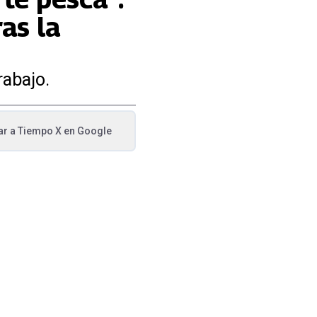
as la
rabajo.
ar a
Tiempo X
en Google
va pestaña