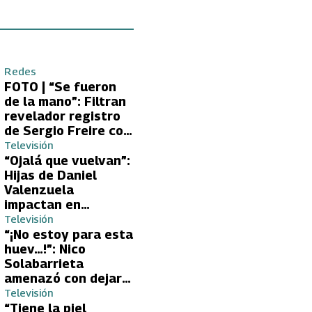
Redes
FOTO | “Se fueron
de la mano”: Filtran
revelador registro
de Sergio Freire con
supuesta nueva
Televisión
conquista
“Ojalá que vuelvan”:
Hijas de Daniel
Valenzuela
impactan en
Volverías con tu Ex
Televisión
2 con directa
“¡No estoy para esta
petición a su papá
huev…!”: Nico
sobre Yamila Reyna
Solabarrieta
amenazó con dejar
Volverías con tu Ex
Televisión
tras encontrón con
“Tiene la piel