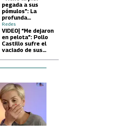
Carmen Gloria
pegada a sus
Arroyo
pómulos”: La
profunda
preocupación de
Redes
Fran García-
VIDEO| “Me dejaron
Huidobro por la
en pelota”: Pollo
extrema delgadez
Castillo sufre el
de Kathy Orellana
vaciado de sus
cuentas por
embargo del CAE