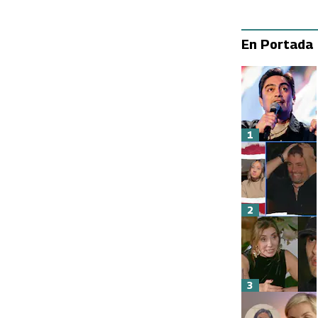
En Portada
1
2
3