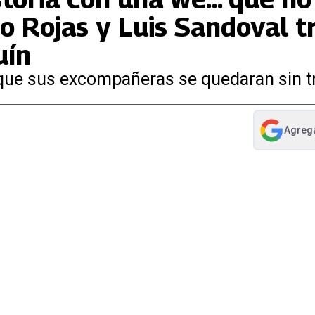
o Rojas y Luis Sandoval tr
uín
r que sus excompañeras se quedaran sin t
Agreg
abre en nue