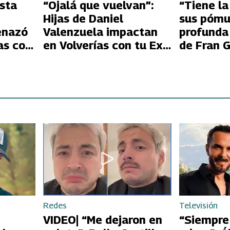
esta
“Ojalá que vuelvan”:
“Tiene la
Hijas de Daniel
sus pómu
enazó
Valenzuela impactan
profunda
as con
en Volverías con tu Ex
de Fran G
trón
2 con directa petición a
Huidobro 
ia
su papá sobre Yamila
extrema 
Reyna
Kathy Or
Redes
Televisión
VIDEO| “Me dejaron en
“Siempre