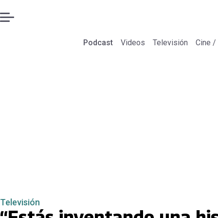
Podcast
Videos
Televisión
Cine /
Televisión
“Estás inventando una his