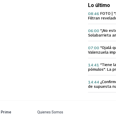
Lo último
FOTO | “
08:46
Filtran revelad
con supuesta 
“¡No est
06:00
Solabarrieta a
con tu Ex tras
Gloria Arroyo
“Ojalá q
07:00
Valenzuela imp
Ex 2 con direc
Yamila Reyna
“Tiene l
14:41
pómulos”: La p
Fran García-Hu
delgadez de K
¿Confirm
14:44
de supuesta n
Calderón que e
especulacione
abre en nueva pestaña
Prime
Quienes Somos