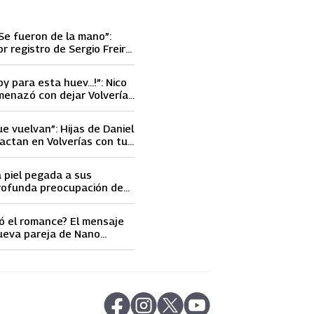
Se fueron de la mano”:
or registro de Sergio Freire
nueva conquista
oy para esta huev…!”: Nico
menazó con dejar Volverías
 encontrón con Carmen
ue vuelvan”: Hijas de Daniel
actan en Volverías con tu
ta petición a su papá sobre
a piel pegada a sus
rofunda preocupación de
idobro por la extrema
athy Orellana
ó el romance? El mensaje
ueva pareja de Nano
ncendió las
s
abre en nueva pestaña
abre en nueva pestaña
abre en nueva pestaña
abre en nueva pestaña