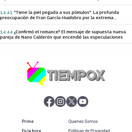
papá sobre Yamila Reyna
“Tiene la piel pegada a sus pómulos”: La profunda
14:41
preocupación de Fran García-Huidobro por la extrema
delgadez de Kathy Orellana
¿Confirmó el romance? El mensaje de supuesta nueva
14:44
pareja de Nano Calderón que encendió las especulaciones
abre en nueva pestaña
abre en nueva pestaña
abre en nueva pestaña
abre en nueva pestaña
abre en nueva pestaña
Prime
Quienes Somos
abre en nueva pestaña
En la hora
Políticas de Privacidad