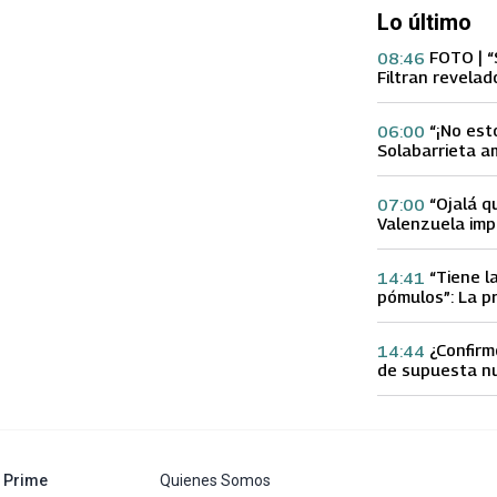
Lo último
FOTO | “
08:46
Filtran revelad
con supuesta 
“¡No est
06:00
Solabarrieta a
con tu Ex tras
Gloria Arroyo
“Ojalá q
07:00
Valenzuela imp
Ex 2 con direc
Yamila Reyna
“Tiene l
14:41
pómulos”: La p
Fran García-Hu
delgadez de K
¿Confirm
14:44
de supuesta n
Calderón que e
especulacione
abre en nueva pestaña
Prime
Quienes Somos