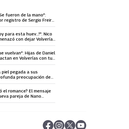
Se fueron de la mano”:
or registro de Sergio Freire
nueva conquista
oy para esta huev…!”: Nico
menazó con dejar Volverías
 encontrón con Carmen
ue vuelvan”: Hijas de Daniel
actan en Volverías con tu
ta petición a su papá sobre
a piel pegada a sus
rofunda preocupación de
idobro por la extrema
athy Orellana
ó el romance? El mensaje
ueva pareja de Nano
ncendió las
s
abre en nueva pestaña
abre en nueva pestaña
abre en nueva pestaña
abre en nueva pestaña