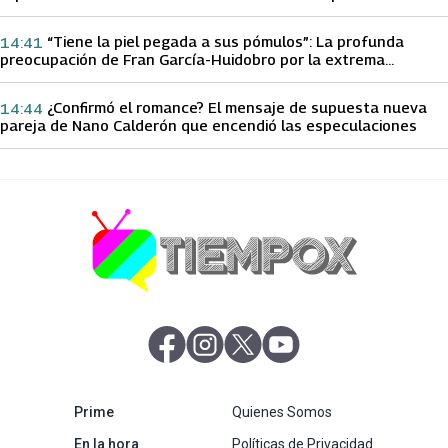
papá sobre Yamila Reyna
“Tiene la piel pegada a sus pómulos”: La profunda
14:41
preocupación de Fran García-Huidobro por la extrema
delgadez de Kathy Orellana
¿Confirmó el romance? El mensaje de supuesta nueva
14:44
pareja de Nano Calderón que encendió las especulaciones
abre en nueva pestaña
abre en nueva pestaña
abre en nueva pestaña
abre en nueva pestaña
abre en nueva pestaña
Prime
Quienes Somos
abre en nueva pestaña
En la hora
Políticas de Privacidad