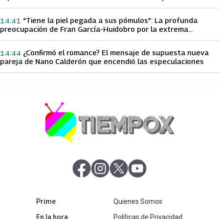
papá sobre Yamila Reyna
“Tiene la piel pegada a sus pómulos”: La profunda
14:41
preocupación de Fran García-Huidobro por la extrema
delgadez de Kathy Orellana
¿Confirmó el romance? El mensaje de supuesta nueva
14:44
pareja de Nano Calderón que encendió las especulaciones
abre en nueva pestaña
abre en nueva pestaña
abre en nueva pestaña
abre en nueva pestaña
abre en nueva pestaña
Prime
Quienes Somos
abre en nueva pestaña
En la hora
Políticas de Privacidad