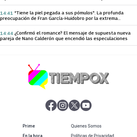
papá sobre Yamila Reyna
“Tiene la piel pegada a sus pómulos”: La profunda
14:41
preocupación de Fran García-Huidobro por la extrema
delgadez de Kathy Orellana
¿Confirmó el romance? El mensaje de supuesta nueva
14:44
pareja de Nano Calderón que encendió las especulaciones
abre en nueva pestaña
abre en nueva pestaña
abre en nueva pestaña
abre en nueva pestaña
abre en nueva pestaña
Prime
Quienes Somos
abre en nueva pestaña
En la hora
Políticas de Privacidad