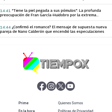
papá sobre Yamila Reyna
“Tiene la piel pegada a sus pómulos”: La profunda
14:41
preocupación de Fran García-Huidobro por la extrema
delgadez de Kathy Orellana
¿Confirmó el romance? El mensaje de supuesta nueva
14:44
pareja de Nano Calderón que encendió las especulaciones
abre en nueva pestaña
abre en nueva pestaña
abre en nueva pestaña
abre en nueva pestaña
abre en nueva pestaña
Prime
Quienes Somos
abre en nueva pestaña
En la hora
Políticas de Privacidad