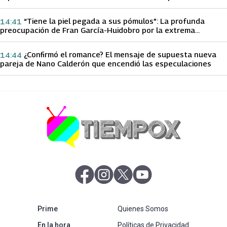
papá sobre Yamila Reyna
“Tiene la piel pegada a sus pómulos”: La profunda
14:41
preocupación de Fran García-Huidobro por la extrema
delgadez de Kathy Orellana
¿Confirmó el romance? El mensaje de supuesta nueva
14:44
pareja de Nano Calderón que encendió las especulaciones
abre en nueva pestaña
abre en nueva pestaña
abre en nueva pestaña
abre en nueva pestaña
abre en nueva pestaña
Prime
Quienes Somos
abre en nueva pestaña
En la hora
Políticas de Privacidad