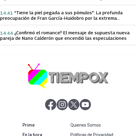
papá sobre Yamila Reyna
“Tiene la piel pegada a sus pómulos”: La profunda
14:41
preocupación de Fran García-Huidobro por la extrema
delgadez de Kathy Orellana
¿Confirmó el romance? El mensaje de supuesta nueva
14:44
pareja de Nano Calderón que encendió las especulaciones
abre en nueva pestaña
abre en nueva pestaña
abre en nueva pestaña
abre en nueva pestaña
abre en nueva pestaña
Prime
Quienes Somos
abre en nueva pestaña
En la hora
Políticas de Privacidad