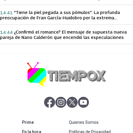
papá sobre Yamila Reyna
“Tiene la piel pegada a sus pómulos”: La profunda
14:41
preocupación de Fran García-Huidobro por la extrema
delgadez de Kathy Orellana
¿Confirmó el romance? El mensaje de supuesta nueva
14:44
pareja de Nano Calderón que encendió las especulaciones
abre en nueva pestaña
abre en nueva pestaña
abre en nueva pestaña
abre en nueva pestaña
abre en nueva pestaña
Prime
Quienes Somos
abre en nueva pestaña
En la hora
Políticas de Privacidad