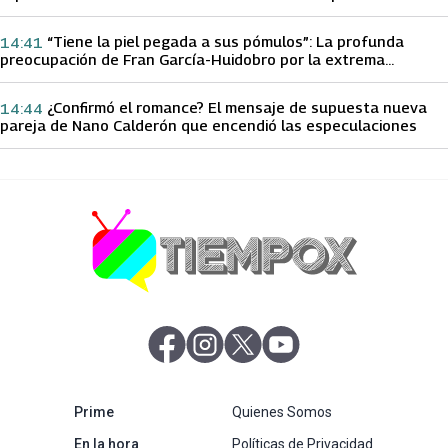
papá sobre Yamila Reyna
“Tiene la piel pegada a sus pómulos”: La profunda
14:41
preocupación de Fran García-Huidobro por la extrema
delgadez de Kathy Orellana
¿Confirmó el romance? El mensaje de supuesta nueva
14:44
pareja de Nano Calderón que encendió las especulaciones
abre en nueva pestaña
abre en nueva pestaña
abre en nueva pestaña
abre en nueva pestaña
abre en nueva pestaña
Prime
Quienes Somos
abre en nueva pestaña
En la hora
Políticas de Privacidad