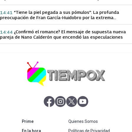
papá sobre Yamila Reyna
“Tiene la piel pegada a sus pómulos”: La profunda
14:41
preocupación de Fran García-Huidobro por la extrema
delgadez de Kathy Orellana
¿Confirmó el romance? El mensaje de supuesta nueva
14:44
pareja de Nano Calderón que encendió las especulaciones
abre en nueva pestaña
abre en nueva pestaña
abre en nueva pestaña
abre en nueva pestaña
abre en nueva pestaña
Prime
Quienes Somos
abre en nueva pestaña
En la hora
Políticas de Privacidad