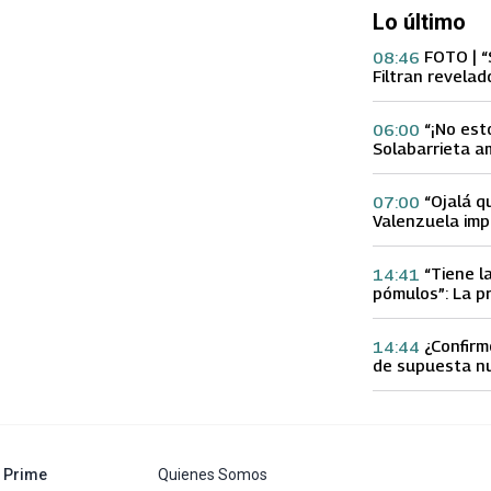
Lo último
FOTO | “
08:46
Filtran revelad
con supuesta 
“¡No est
06:00
Solabarrieta a
con tu Ex tras
Gloria Arroyo
“Ojalá q
07:00
Valenzuela imp
Ex 2 con direc
Yamila Reyna
“Tiene l
14:41
pómulos”: La p
Fran García-Hu
delgadez de K
¿Confirm
14:44
de supuesta n
Calderón que e
especulacione
abre en nueva pestaña
Prime
Quienes Somos