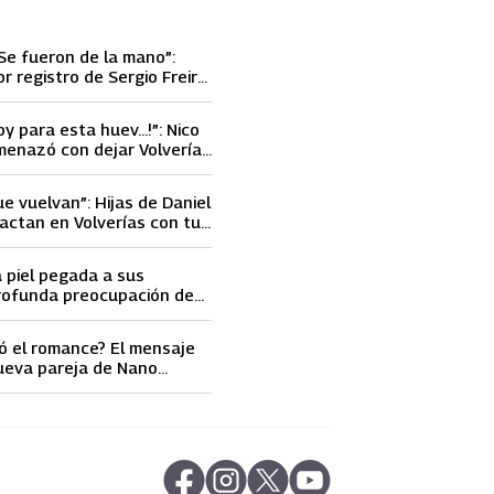
Se fueron de la mano”:
or registro de Sergio Freire
nueva conquista
oy para esta huev…!”: Nico
menazó con dejar Volverías
 encontrón con Carmen
ue vuelvan”: Hijas de Daniel
actan en Volverías con tu
ta petición a su papá sobre
a piel pegada a sus
rofunda preocupación de
idobro por la extrema
athy Orellana
ó el romance? El mensaje
ueva pareja de Nano
ncendió las
s
abre en nueva pestaña
abre en nueva pestaña
abre en nueva pestaña
abre en nueva pestaña