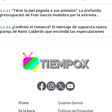
papá sobre Yamila Reyna
“Tiene la piel pegada a sus pómulos”: La profunda
14:41
preocupación de Fran García-Huidobro por la extrema
delgadez de Kathy Orellana
¿Confirmó el romance? El mensaje de supuesta nueva
14:44
pareja de Nano Calderón que encendió las especulaciones
abre en nueva pestaña
abre en nueva pestaña
abre en nueva pestaña
abre en nueva pestaña
abre en nueva pestaña
Prime
Quienes Somos
abre en nueva pestaña
En la hora
Políticas de Privacidad