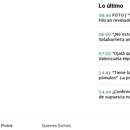
Lo último
FOTO | “
08:46
Filtran revelad
con supuesta 
“¡No est
06:00
Solabarrieta a
con tu Ex tras
Gloria Arroyo
“Ojalá q
07:00
Valenzuela imp
Ex 2 con direc
Yamila Reyna
“Tiene l
14:41
pómulos”: La p
Fran García-Hu
delgadez de K
¿Confirm
14:44
de supuesta n
Calderón que e
especulacione
abre en nueva pestaña
Prime
Quienes Somos