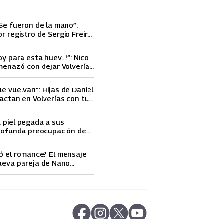
Se fueron de la mano”:
or registro de Sergio Freire
nueva conquista
oy para esta huev…!”: Nico
menazó con dejar Volverías
 encontrón con Carmen
ue vuelvan”: Hijas de Daniel
actan en Volverías con tu
ta petición a su papá sobre
a piel pegada a sus
rofunda preocupación de
idobro por la extrema
athy Orellana
ó el romance? El mensaje
ueva pareja de Nano
ncendió las
s
abre en nueva pestaña
abre en nueva pestaña
abre en nueva pestaña
abre en nueva pestaña