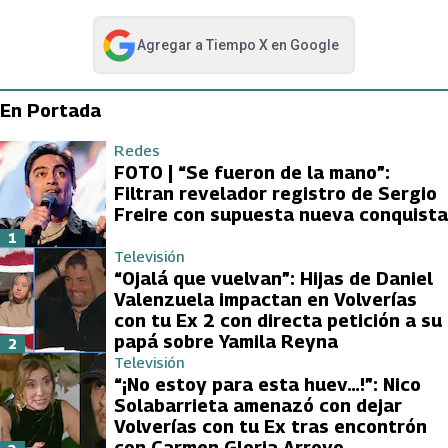
Agregar a
Tiempo X
en Google
abre en nueva pestaña
En Portada
Redes
FOTO | “Se fueron de la mano”:
Filtran revelador registro de Sergio
Freire con supuesta nueva conquista
1
Televisión
“Ojalá que vuelvan”: Hijas de Daniel
Valenzuela impactan en Volverías
con tu Ex 2 con directa petición a su
papá sobre Yamila Reyna
2
Televisión
“¡No estoy para esta huev…!”: Nico
Solabarrieta amenazó con dejar
Volverías con tu Ex tras encontrón
con Carmen Gloria Arroyo