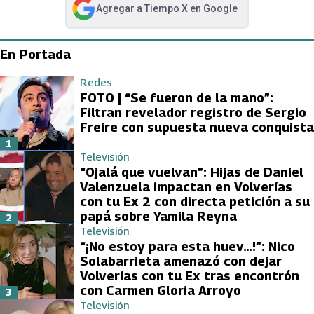
Agregar a
Tiempo X
en Google
abre en nueva pestaña
En Portada
Redes
FOTO | “Se fueron de la mano”:
Filtran revelador registro de Sergio
Freire con supuesta nueva conquista
1
Televisión
“Ojalá que vuelvan”: Hijas de Daniel
Valenzuela impactan en Volverías
con tu Ex 2 con directa petición a su
papá sobre Yamila Reyna
2
Televisión
“¡No estoy para esta huev…!”: Nico
Solabarrieta amenazó con dejar
Volverías con tu Ex tras encontrón
con Carmen Gloria Arroyo
3
Televisión