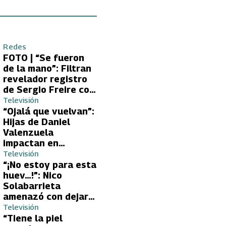
Redes
FOTO | “Se fueron
de la mano”: Filtran
revelador registro
de Sergio Freire con
supuesta nueva
Televisión
conquista
“Ojalá que vuelvan”:
Hijas de Daniel
Valenzuela
impactan en
Volverías con tu Ex
Televisión
2 con directa
“¡No estoy para esta
petición a su papá
huev…!”: Nico
sobre Yamila Reyna
Solabarrieta
amenazó con dejar
Volverías con tu Ex
Televisión
tras encontrón con
“Tiene la piel