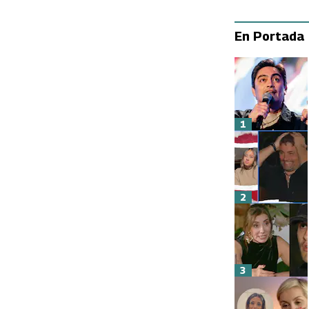
En Portada
1
2
3