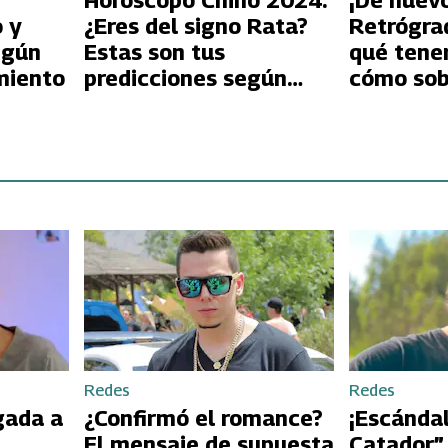
Horóscopo Chino 2024:
¡De nuevo
 y
¿Eres del signo Rata?
Retrógra
egún
Estas son tus
qué tene
miento
predicciones según
cómo sobr
Pedro Engel
Redes
Redes
gada a
¿Confirmó el romance?
¡Escándal
El mensaje de supuesta
Catador”