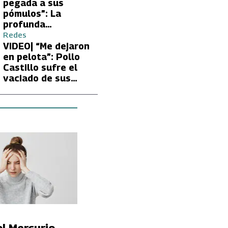
Carmen Gloria
pegada a sus
Arroyo
pómulos”: La
profunda
preocupación de
Redes
Fran García-
VIDEO| “Me dejaron
Huidobro por la
en pelota”: Pollo
extrema delgadez
Castillo sufre el
de Kathy Orellana
vaciado de sus
cuentas por
embargo del CAE