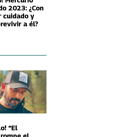
! Mercurio
do 2023: ¿Con
r cuidado y
evivir a él?
o! “El
 rompe el