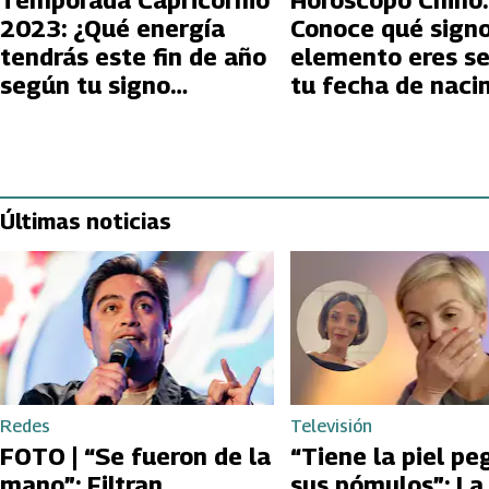
Temporada Capricornio
Horóscopo Chino:
2023: ¿Qué energía
Conoce qué signo
tendrás este fin de año
elemento eres s
según tu signo
tu fecha de naci
zodiacal?
Últimas noticias
Redes
Televisión
FOTO | “Se fueron de la
“Tiene la piel pe
mano”: Filtran
sus pómulos”: La