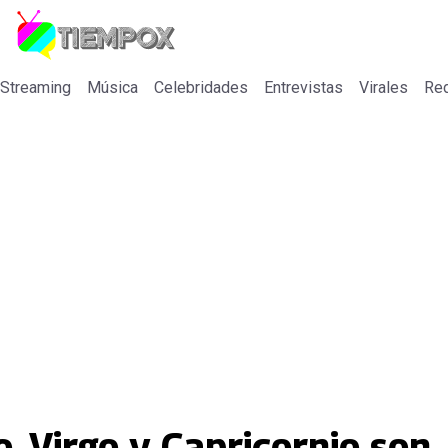
 Streaming
Música
Celebridades
Entrevistas
Virales
Re
o, Virgo y Capricornio son