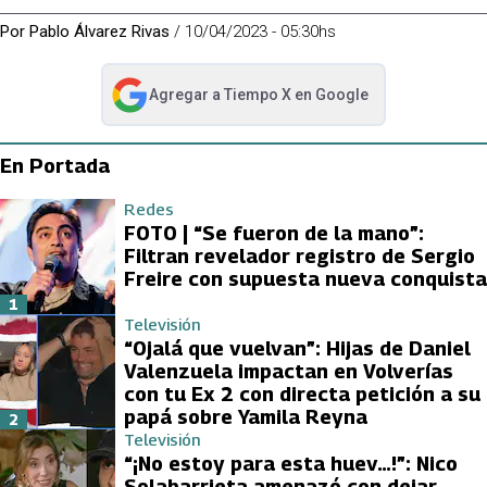
Por
Pablo Álvarez Rivas
/
10/04/2023 - 05:30hs
Agregar a
Tiempo X
en Google
abre en nueva pestaña
En Portada
Redes
FOTO | “Se fueron de la mano”:
Filtran revelador registro de Sergio
Freire con supuesta nueva conquista
1
Televisión
“Ojalá que vuelvan”: Hijas de Daniel
Valenzuela impactan en Volverías
con tu Ex 2 con directa petición a su
papá sobre Yamila Reyna
2
Televisión
“¡No estoy para esta huev…!”: Nico
Solabarrieta amenazó con dejar