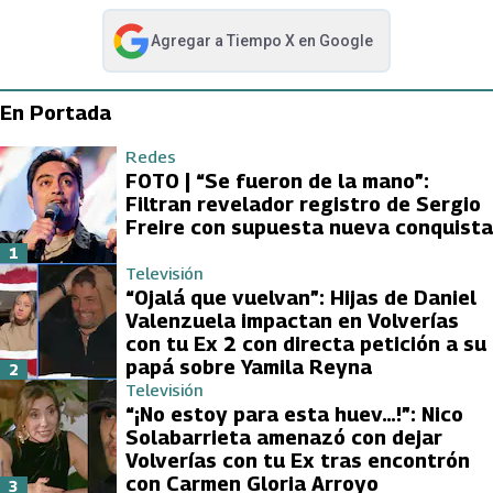
Agregar a
Tiempo X
en Google
abre en nueva pestaña
En Portada
Redes
FOTO | “Se fueron de la mano”:
Filtran revelador registro de Sergio
Freire con supuesta nueva conquista
1
Televisión
“Ojalá que vuelvan”: Hijas de Daniel
Valenzuela impactan en Volverías
con tu Ex 2 con directa petición a su
papá sobre Yamila Reyna
2
Televisión
“¡No estoy para esta huev…!”: Nico
Solabarrieta amenazó con dejar
Volverías con tu Ex tras encontrón
con Carmen Gloria Arroyo
3