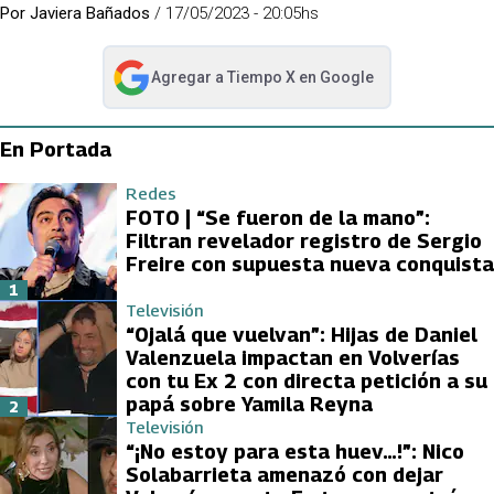
Por
Javiera Bañados
/
17/05/2023 - 20:05hs
Agregar a
Tiempo X
en Google
abre en nueva pestaña
En Portada
Redes
FOTO | “Se fueron de la mano”:
Filtran revelador registro de Sergio
Freire con supuesta nueva conquista
1
Televisión
“Ojalá que vuelvan”: Hijas de Daniel
Valenzuela impactan en Volverías
con tu Ex 2 con directa petición a su
papá sobre Yamila Reyna
2
Televisión
“¡No estoy para esta huev…!”: Nico
Solabarrieta amenazó con dejar