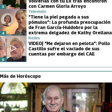
Volverías con tu Ex tras encontrón
con Carmen Gloria Arroyo
3
Televisión
“Tiene la piel pegada a sus
pómulos”: La profunda preocupación
de Fran García-Huidobro por la
extrema delgadez de Kathy Orellana
4
Redes
VIDEO| “Me dejaron en pelota”: Pollo
Castillo sufre el vaciado de sus
cuentas por embargo del CAE
5
Más de Horóscopo