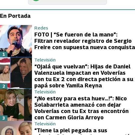
En Portada
Redes
FOTO | “Se fueron de la mano”:
Filtran revelador registro de Sergio
Freire con supuesta nueva conquista
1
Televisión
“Ojalá que vuelvan”: Hijas de Daniel
Valenzuela impactan en Volverías
con tu Ex 2 con directa petición a su
papá sobre Yamila Reyna
2
Televisión
“¡No estoy para esta huev…!”: Nico
Solabarrieta amenazó con dejar
Volverías con tu Ex tras encontrón
con Carmen Gloria Arroyo
3
Televisión
“Tiene la piel pegada a sus