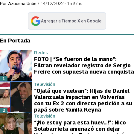
Por
Azucena Uribe
/
14/12/2022 - 15:37hs
Agregar a
Tiempo X
en Google
abre en nueva pestaña
En Portada
Redes
FOTO | “Se fueron de la mano”:
Filtran revelador registro de Sergio
Freire con supuesta nueva conquista
1
Televisión
“Ojalá que vuelvan”: Hijas de Daniel
Valenzuela impactan en Volverías
con tu Ex 2 con directa petición a su
papá sobre Yamila Reyna
2
Televisión
“¡No estoy para esta huev…!”: Nico
Solabarrieta amenazó con dejar