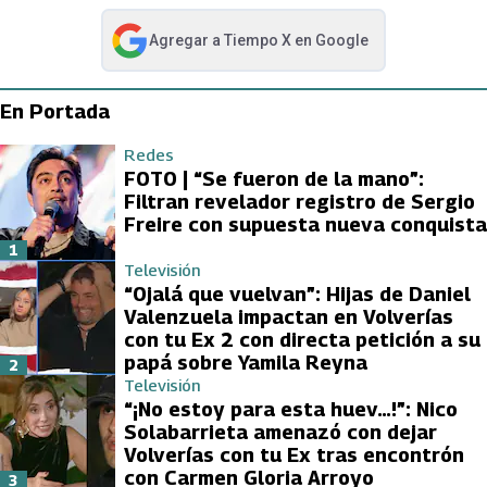
Agregar a
Tiempo X
en Google
abre en nueva pestaña
En Portada
Redes
FOTO | “Se fueron de la mano”:
Filtran revelador registro de Sergio
Freire con supuesta nueva conquista
1
Televisión
“Ojalá que vuelvan”: Hijas de Daniel
Valenzuela impactan en Volverías
con tu Ex 2 con directa petición a su
papá sobre Yamila Reyna
2
Televisión
“¡No estoy para esta huev…!”: Nico
Solabarrieta amenazó con dejar
Volverías con tu Ex tras encontrón
con Carmen Gloria Arroyo
3