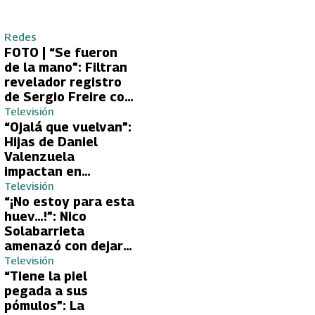
Redes
FOTO | “Se fueron
de la mano”: Filtran
revelador registro
de Sergio Freire con
supuesta nueva
Televisión
conquista
“Ojalá que vuelvan”:
Hijas de Daniel
Valenzuela
impactan en
Volverías con tu Ex
Televisión
2 con directa
“¡No estoy para esta
petición a su papá
huev…!”: Nico
sobre Yamila Reyna
Solabarrieta
amenazó con dejar
Volverías con tu Ex
Televisión
tras encontrón con
“Tiene la piel
Carmen Gloria
pegada a sus
Arroyo
pómulos”: La