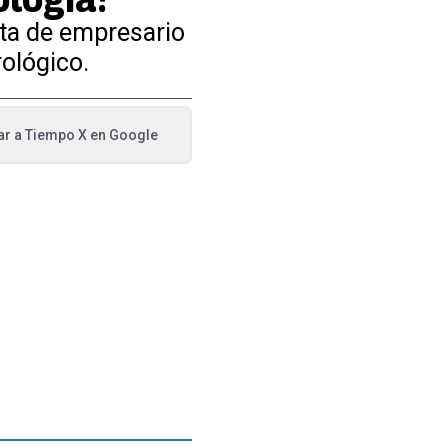
eta de empresario
rológico.
ar a
Tiempo X
en Google
va pestaña