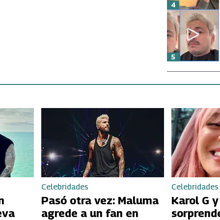
4
5
Celebridades
Celebridades
n
Pasó otra vez: Maluma
Karol G 
eva
agrede a un fan en
sorprend