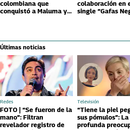
colombiana que
colaboración en 
conquistó a Maluma y
single “Gafas Ne
que ingresa a El
Internado
Últimas noticias
Redes
Televisión
FOTO | “Se fueron de la
“Tiene la piel pe
mano”: Filtran
sus pómulos”: La
revelador registro de
profunda preocu