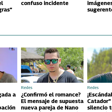
el
confuso incidente
imágene
gras”
sugerent
piscina
Redes
Redes
gada a
¿Confirmó el romance?
¡Escándal
El mensaje de supuesta
Catador”
pación
nueva pareja de Nano
silencio 