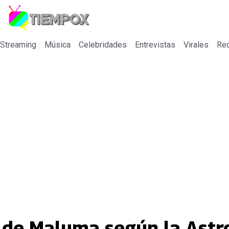
 Streaming
Música
Celebridades
Entrevistas
Virales
Re
 de Maluma según la Astr