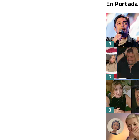
En Portada
1
2
3