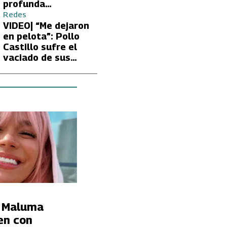
profunda
preocupación de
Redes
Fran García-
VIDEO| “Me dejaron
Huidobro por la
en pelota”: Pollo
extrema delgadez
Castillo sufre el
de Kathy Orellana
vaciado de sus
cuentas por
embargo del CAE
y Maluma
en con