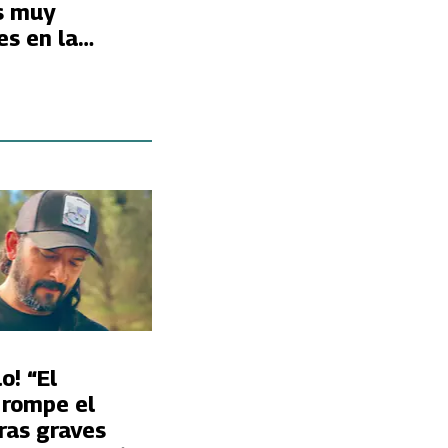
s muy
es en la
o! “El
 rompe el
tras graves