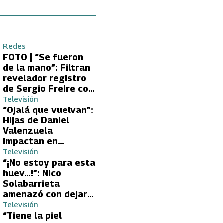
Redes
FOTO | “Se fueron
de la mano”: Filtran
revelador registro
de Sergio Freire con
supuesta nueva
Televisión
conquista
“Ojalá que vuelvan”:
Hijas de Daniel
Valenzuela
impactan en
Volverías con tu Ex
Televisión
2 con directa
“¡No estoy para esta
petición a su papá
huev…!”: Nico
sobre Yamila Reyna
Solabarrieta
amenazó con dejar
Volverías con tu Ex
Televisión
tras encontrón con
“Tiene la piel