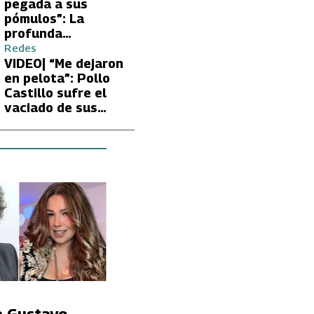
Carmen Gloria
pegada a sus
Arroyo
pómulos”: La
profunda
preocupación de
Redes
Fran García-
VIDEO| “Me dejaron
Huidobro por la
en pelota”: Pollo
extrema delgadez
Castillo sufre el
de Kathy Orellana
vaciado de sus
cuentas por
embargo del CAE