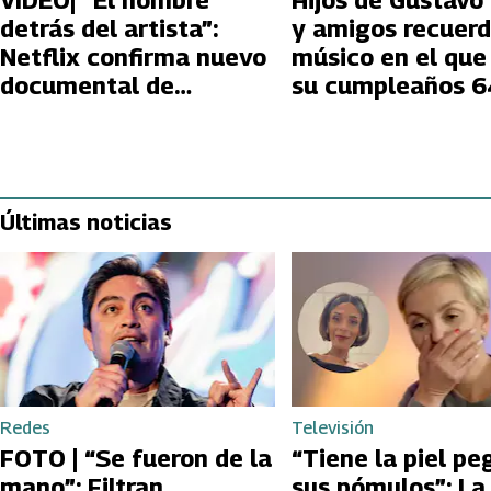
VIDEO| “El hombre
Hijos de Gustavo 
detrás del artista”:
y amigos recuerd
Netflix confirma nuevo
músico en el que
documental de
su cumpleaños 6
Gustavo Cerati con
material inédito
Últimas noticias
Redes
Televisión
FOTO | “Se fueron de la
“Tiene la piel pe
mano”: Filtran
sus pómulos”: La