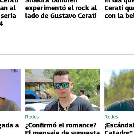
Cerati
Shakira también
El día qu
an al
experimentó el rock al
Cerati q
 sería
lado de Gustavo Cerati
con la be
4
Redes
Redes
gada a
¿Confirmó el romance?
¡Escándal
El mensaje de supuesta
Catador”