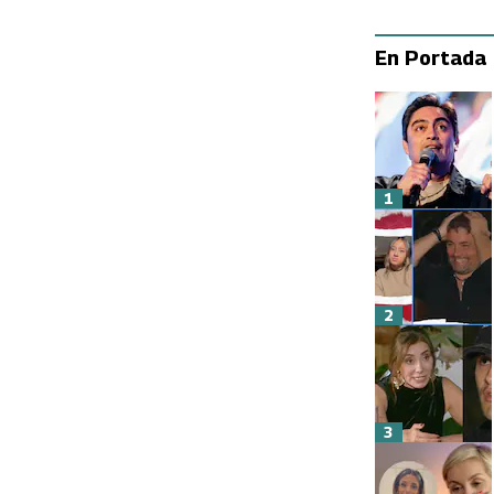
En Portada
1
2
3