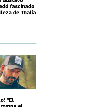
e Gustavo
uedó fascinado
lleza de Thalía
o! “El
 rompe el