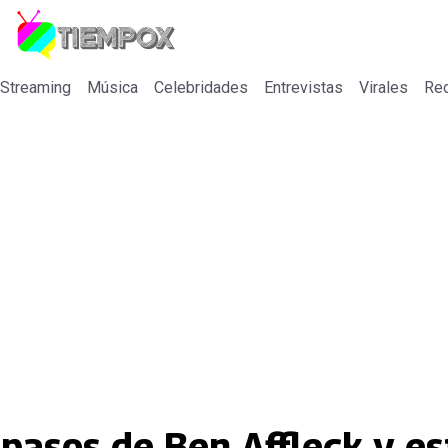
 Streaming
Música
Celebridades
Entrevistas
Virales
Re
 pasos de Ben Affleck y e