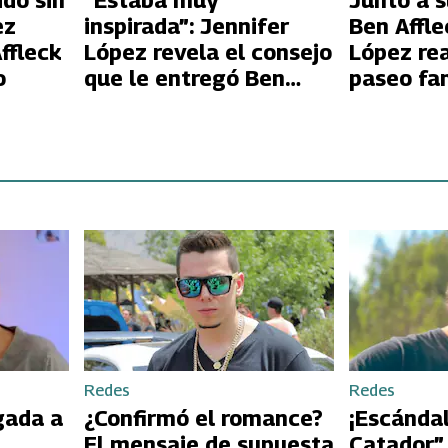
ido sin
“Estaba muy
Junto a s
ez
inspirada”: Jennifer
Ben Affle
ffleck
López revela el consejo
López rea
o
que le entregó Ben
paseo fam
Affleck que definió su
Jennifer
regreso a la música
Redes
Redes
gada a
¿Confirmó el romance?
¡Escándal
El mensaje de supuesta
Catador”