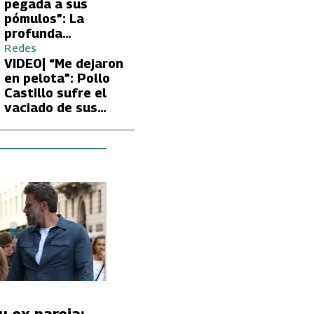
Carmen Gloria
pegada a sus
Arroyo
pómulos”: La
profunda
preocupación de
Redes
Fran García-
VIDEO| “Me dejaron
Huidobro por la
en pelota”: Pollo
extrema delgadez
Castillo sufre el
de Kathy Orellana
vaciado de sus
cuentas por
embargo del CAE