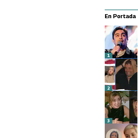
En Portada
1
2
3