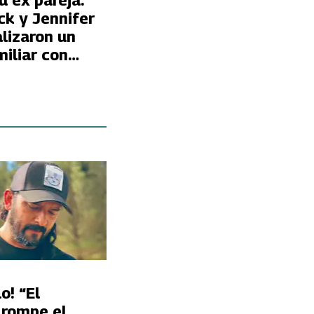
u ex pareja:
ck y Jennifer
lizaron un
iliar con
 Garner
o! “El
 rompe el