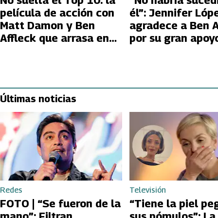
No suelta el Top 10: la
“No habría suced
película de acción con
él”: Jennifer Lóp
Matt Damon y Ben
agradece a Ben A
Affleck que arrasa en
por su gran apoy
Netflix
Últimas noticias
Redes
Televisión
FOTO | “Se fueron de la
“Tiene la piel pe
mano”: Filtran
sus pómulos”: La