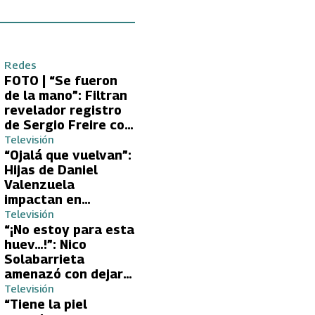
Redes
FOTO | “Se fueron
de la mano”: Filtran
revelador registro
de Sergio Freire con
supuesta nueva
Televisión
conquista
“Ojalá que vuelvan”:
Hijas de Daniel
Valenzuela
impactan en
Volverías con tu Ex
Televisión
2 con directa
“¡No estoy para esta
petición a su papá
huev…!”: Nico
sobre Yamila Reyna
Solabarrieta
amenazó con dejar
Volverías con tu Ex
Televisión
tras encontrón con
“Tiene la piel