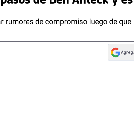
ndiar rumores de compromiso luego de qu
Agreg
abre en nue