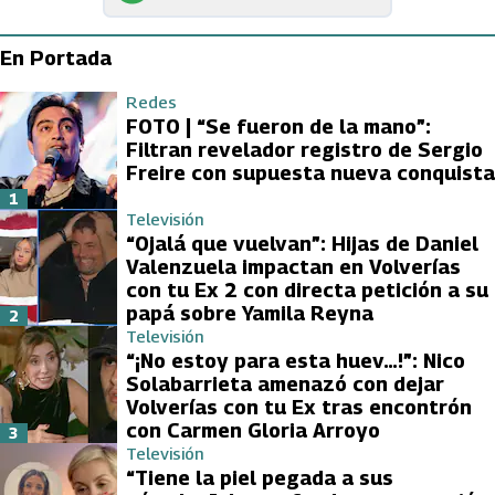
En Portada
Redes
FOTO | “Se fueron de la mano”:
Filtran revelador registro de Sergio
Freire con supuesta nueva conquista
1
Televisión
“Ojalá que vuelvan”: Hijas de Daniel
Valenzuela impactan en Volverías
con tu Ex 2 con directa petición a su
papá sobre Yamila Reyna
2
Televisión
“¡No estoy para esta huev…!”: Nico
Solabarrieta amenazó con dejar
Volverías con tu Ex tras encontrón
con Carmen Gloria Arroyo
3
Televisión
“Tiene la piel pegada a sus