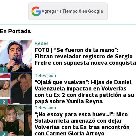
Agregar a
Tiempo X
en Google
abre en nueva pestaña
En Portada
Redes
FOTO | “Se fueron de la mano”:
Filtran revelador registro de Sergio
Freire con supuesta nueva conquista
1
Televisión
“Ojalá que vuelvan”: Hijas de Daniel
Valenzuela impactan en Volverías
con tu Ex 2 con directa petición a su
papá sobre Yamila Reyna
2
Televisión
“¡No estoy para esta huev…!”: Nico
Solabarrieta amenazó con dejar
Volverías con tu Ex tras encontrón
con Carmen Gloria Arroyo
3