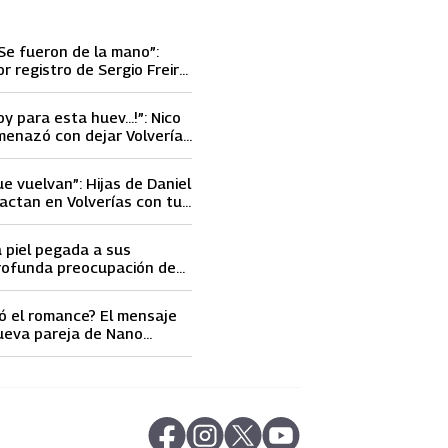
Se fueron de la mano”:
or registro de Sergio Freire
nueva conquista
oy para esta huev…!”: Nico
menazó con dejar Volverías
 encontrón con Carmen
ue vuelvan”: Hijas de Daniel
actan en Volverías con tu
ta petición a su papá sobre
a piel pegada a sus
rofunda preocupación de
idobro por la extrema
athy Orellana
ó el romance? El mensaje
ueva pareja de Nano
ncendió las
s
abre en nueva pestaña
abre en nueva pestaña
abre en nueva pestaña
abre en nueva pestaña