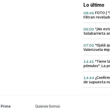
Lo último
FOTO | “
08:46
Filtran revelad
con supuesta 
“¡No est
06:00
Solabarrieta a
con tu Ex tras
Gloria Arroyo
“Ojalá q
07:00
Valenzuela imp
Ex 2 con direc
Yamila Reyna
“Tiene l
14:41
pómulos”: La p
Fran García-Hu
delgadez de K
¿Confirm
14:44
de supuesta n
Calderón que e
especulacione
abre en nueva pestaña
Prime
Quienes Somos